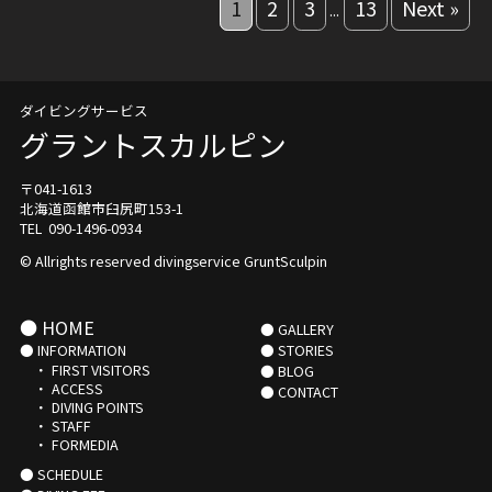
1
2
3
13
Next »
...
ダイビングサービス
グラントスカルピン
〒041-1613
北海道函館市臼尻町153-1
TEL 090-1496-0934
© Allrights reserved divingservice GruntSculpin
● HOME
● GALLERY
● INFORMATION
● STORIES
・ FIRST VISITORS
● BLOG
・ ACCESS
● CONTACT
・ DIVING POINTS
・ STAFF
・ FORMEDIA
● SCHEDULE