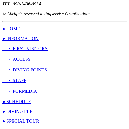
TEL 090-1496-0934
© Allrights reserved divingservice GruntSculpin
● HOME
● INFORMATION
・ FIRST VISITORS
・ ACCESS
・ DIVING POINTS
・ STAFF
・ FORMEDIA
● SCHEDULE
● DIVING FEE
● SPECIAL TOUR