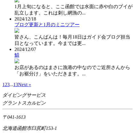
1月上旬になると、ここ函館では水面に赤や白のブイが
乱立します。これは刺し網漁の...
2024/12/18
ブログ更新と1月のミニツアー
皆さん、こんばんは！毎月18日はガイド会ブログ担当
日となっています。今までは更...
2024/12/07
鯖
お店があるのはまさに漁港の中なのでご近所さんから
「お裾分け」をいただきます。...
1
2
3
...
13
Next »
ダイビングサービス
グラントスカルピン
〒041-1613
北海道函館市臼尻町153-1