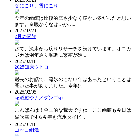
春にごり、雪にごり
今年の函館は比較的雪も少なく暖かい冬だったと思い
ます。※暖かくなはいか…...
2025/02/21
2月の函館
さて、流氷から戻りリサーチを続けています。オニカ
ジカは例年通り順調に繁殖が進...
2025/02/18
2025知床ウトロ
過去のお話で、流氷のこない年はあったということは
聞いた事がありました。今年は...
2025/02/05
花魁鰍やナメダンゴsp.！
こんばんは！全国的な荒天ですね。ここ函館も今日は
猛吹雪です❄️今年も流氷ダイビ...
2025/01/18
ゴッコ網漁